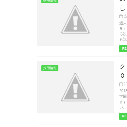
採用情報
し
2
週末
多く
ろ説
も説
RE
ク
採用情報
０
1
20
学園
ます
い。 
RE