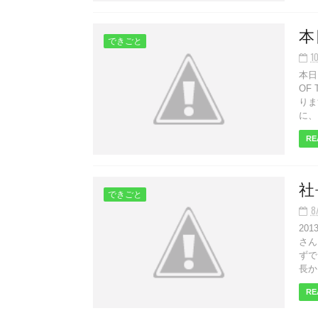
本
できごと
1
本日
OF
りま
に、
RE
社
できごと
8
20
さん
ずで
長か
RE