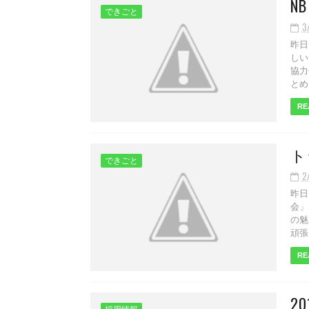
N
できごと
3
昨日
しい
協力
とめ
RE
ト
できごと
2
昨日
会」
の魅
頑張
RE
2