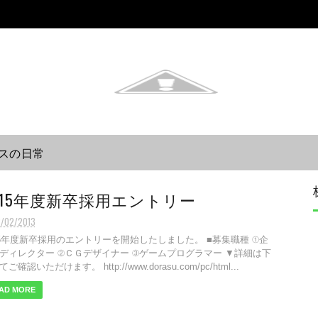
スの日常
015年度新卒採用エントリー
2/02/2013
15年度新卒採用のエントリーを開始したしました。 ■募集職種 ①企
ディレクター ②ＣＧデザイナー ③ゲームプログラマー ▼詳細は下
ご確認いただけます。 http://www.dorasu.com/pc/html...
AD MORE