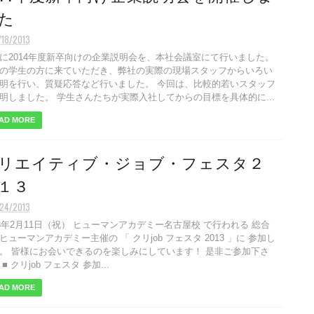
た
/18/2013
に2014年度新卒向けの企業説明会を、本社会議室にて行いました。
の学生の方に来ていただき、弊社の実際の現場スタッフからいろい
明を行い、質疑応答など行いました。 今回は、比較的若いスタッフ
明しました。 学生さんたちが実際入社してからの目標を具体的に...
AD MORE
リエイティブ・ジョブ・フェスタ２
１３
/24/2013
13年2月11日（祝） ヒューマンアカデミー名古屋校 で行われる 総合
ヒューマンアカデミー主催の 「 クリjob フェスタ 2013 」に 参加し
。 皆様にお会いできるのを楽しみにしています！ 是非ご参加下さ
■ クリjob フェスタ 参加...
AD MORE