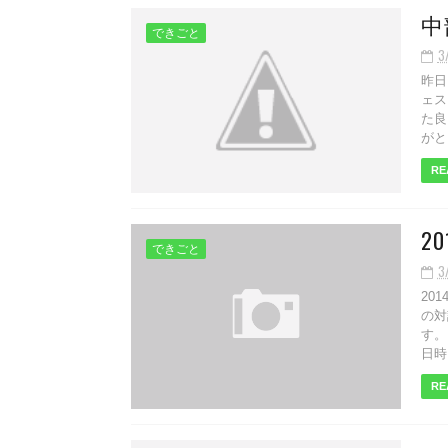
中
できごと
3
昨日
ェス
た良
がと
RE
2
できごと
3
20
の対
す。
日時 
RE