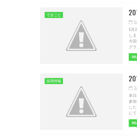
2
できごと
5
5月
しま
今回
グラ
RE
2
採用情報
3
本日
参加
した
にて
RE