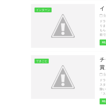
イ
インターン
6
ドラ
りま
もら
前で
RE
チ
できごと
賞
6
ドラ
スタ
除い
「ス
RE