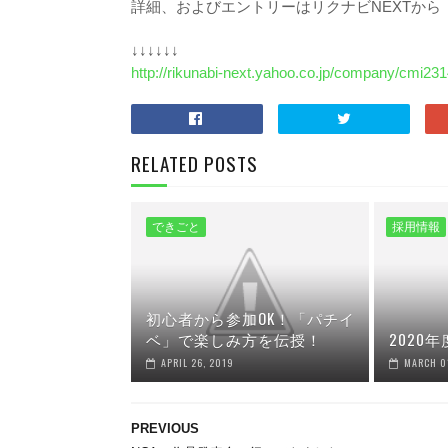
詳細、およびエントリーはリクナビNEXTから
↓↓↓↓↓↓
http://rikunabi-next.yahoo.co.jp/company/cmi
RELATED POSTS
できごと
採用情報
初心者から参加OK！「パチイ
ベ」で楽しみ方を伝授！
2020
APRIL 26, 2019
MARCH 0
PREVIOUS