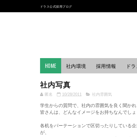
ドラス公式採用ブログ
HOME
社内環境
採用情報
ドラ
社内写真
匿名
10/28/2011
社内雰囲気
学生からの質問で、社内の雰囲気を良く聞かれ
皆さんは、どんなイメージをお持ちなんでしょ
各机をパーテーションで区切ったりしている企
が、